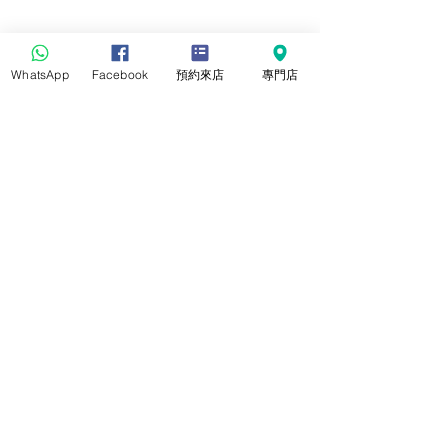
WhatsApp
Facebook
預約來店
專門店
www.joldiamond.com.hk