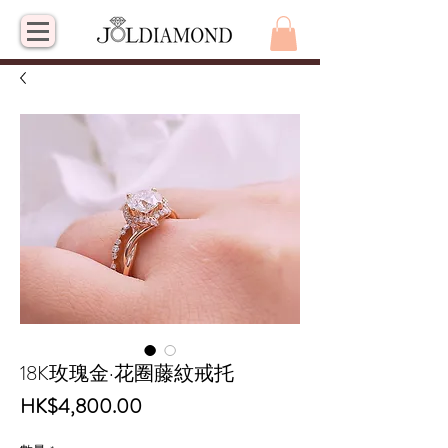
18K玫瑰金·花圈藤紋戒托
價
HK$4,800.00
格