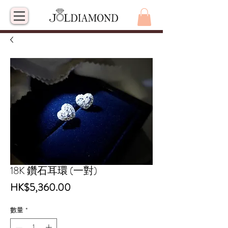
18K 鑽石耳環 (一對)
價
HK$5,360.00
格
數量
*