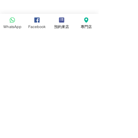
WhatsApp
Facebook
預約來店
專門店
www.joldiamond.com.hk