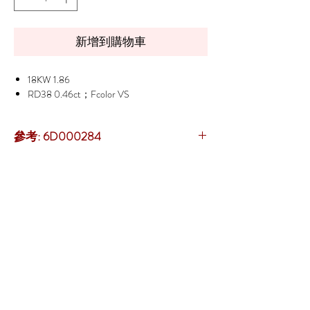
新增到購物車
18KW 1.86
RD38 0.46ct；Fcolor VS
參考: 6D000284
> 立即優先
【預約來店】
或
【專門店】
資訊