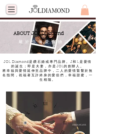
JOLDiamond
ABOUT
屬於你倆愛情物語
JOL Diamond
是鑽石婚戒專門品牌。J和L是愛情
的誕生；即是夫妻，亦是
JOL
的創辦人。
將幸福與愛情延伸至品牌中，二人的愛情緊繫於無
名指間，祝福著互許終身的愛侶們，幸福甜蜜，一
生相隨。