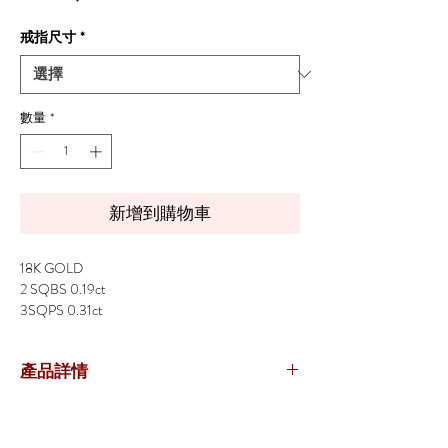
格
戒指尺寸
*
數量
*
新增到購物車
18K GOLD
2 SQBS 0.19ct
3SQPS 0.31ct
22 SQFS 2.25ct
88RD 0.58ct
產品詳情
參考編號：
RG006A30907