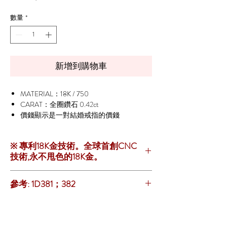
格
數量
*
新增到購物車
MATERIAL：18K / 750
CARAT：全圈鑽石 0.42ct
價錢顯示是一對結婚戒指的價錢
※ 專利18K金技術。全球首創CNC
技術,永不甩色的18K金。
無論是18K玫瑰金/白金/黃金，亦永不甩色
參考: 1D381；382
FOREVER
> 立即優先
【預約來店】
或
【專門店】
資訊