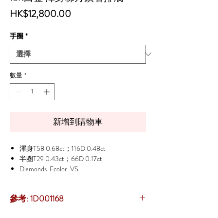
價
HK$12,800.00
格
手圈
*
數量
*
新增到購物車
渾身T58 0.68ct；116D 0.48ct
半圈T29 0.43ct；66D 0.17ct
Diamonds Fcolor VS
參考: 1D001168
> 立即優先
【預約來店】
或
【專門店】
資訊