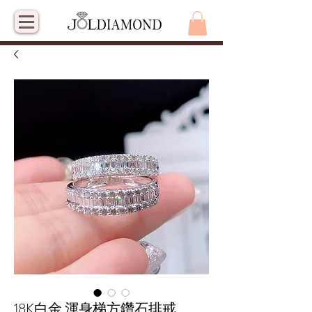
18K白金 渾身梯方鑽石排戒