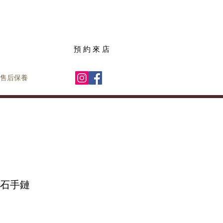
預 約 來 店
售后保養
鑽石手鏈
價
格