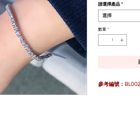
請選擇產品
*
選擇
數量
*
參考編號：BL002N
> 立即優先【
預約來