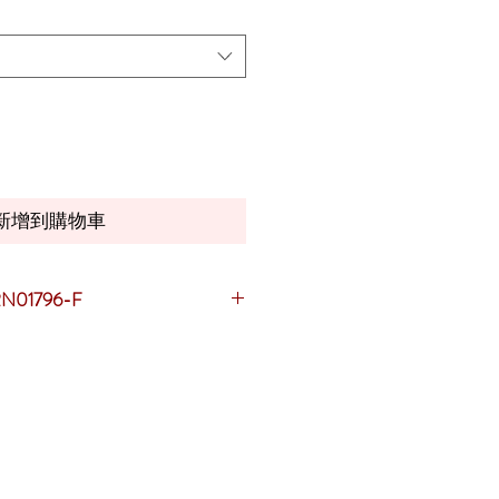
新增到購物車
01796-F
店
】或【
專門店
】資訊