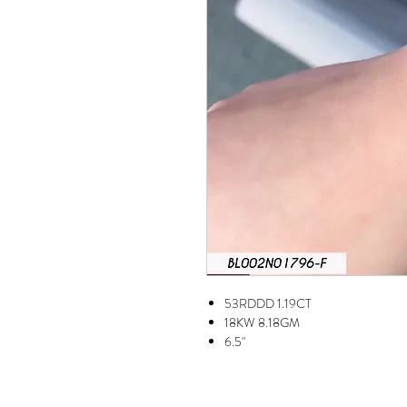
53RDDD 1.19CT
18KW 8.18GM
6.5"