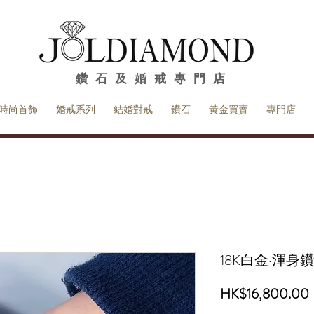
​鑽石及婚戒專門店
時尚首飾
婚戒系列
結婚對戒
鑽石
黃金買賣
專門店
18K白金·渾身
HK$16,800.00