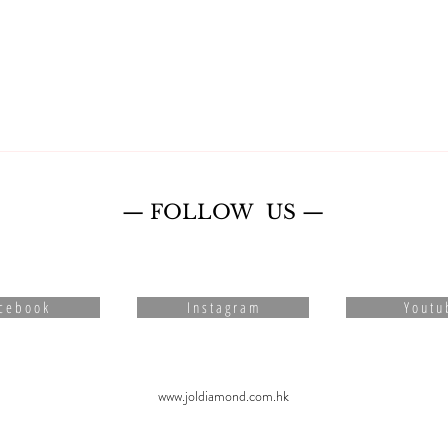
— ​FOLLOW US —
c e b o o k
I n s t a g r a m
Y o u t u 
www.joldiamond.com.hk